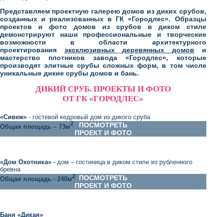
Представляем проектную галерею домов из диких срубов,
созданных и реализованных в ГК «Городлес». Образцы
проектов и фото домов из срубов в диком стиле
демонстрируют наши профессиональные и творческие
возможности в области архитектурного
проектирования
эксклюзивных деревянных домов
и
мастерство плотников завода «Городлес», которые
производят элитные срубы сложных форм, в том числе
уникальные дикие срубы домов и бань.
ДИКИЙ СРУБ. ПРОЕКТЫ И ФОТО
ОТ ГК «ГОРОДЛЕС»
«
Сивеж
»
- гостевой кедровый дом из дикого сруба
2
ПОСМОТРЕТЬ
Общая площадь – 73м
ПРОЕКТ И ФОТО
«
Дом Охотника
»
- дом – гостиница в диком стиле из рубленного
бревна
2
ПОСМОТРЕТЬ
Общая площадь - 240м
ПРОЕКТ И ФОТО
Баня «Дикая»