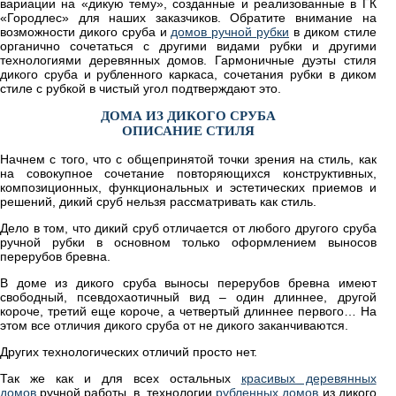
вариации на «дикую тему», созданные и реализованные в ГК
«Городлес» для наших заказчиков. Обратите внимание на
возможности дикого сруба и
домов ручной рубки
в диком стиле
органично сочетаться с другими видами рубки и другими
технологиями деревянных домов. Гармоничные дуэты стиля
дикого сруба и рубленного каркаса, сочетания рубки в диком
стиле с рубкой в чистый угол подтверждают это.
ДОМА ИЗ ДИКОГО СРУБА
ОПИСАНИЕ СТИЛЯ
Начнем с того, что с общепринятой точки зрения на стиль, как
на совокупное сочетание повторяющихся конструктивных,
композиционных, функциональных и эстетических приемов и
решений, дикий сруб нельзя рассматривать как стиль.
Дело в том, что дикий сруб отличается от любого другого сруба
ручной рубки в основном только оформлением выносов
перерубов бревна.
В доме из дикого сруба выносы перерубов бревна имеют
свободный, псевдохаотичный вид – один длиннее, другой
короче, третий еще короче, а четвертый длиннее первого… На
этом все отличия дикого сруба от не дикого заканчиваются.
Других технологических отличий просто нет.
Так же как и для всех остальных
красивых деревянных
домов
ручной работы, в технологии
рубленных домов
из дикого