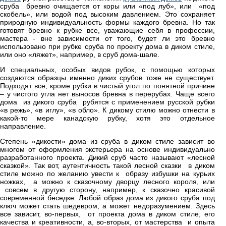
сруба бревно очищается от коры или «под луб», или «под
скобель», или водой под высоким давлением. Это сохраняет
природную индивидуальность формы каждого бревна. Но так
готовят бревно к рубке все, уважающие себя в профессии,
мастера - вне зависимости от того, будет ли это бревно
использовано при рубке сруба по проекту дома в диком стиле,
или оно «ляжет», например, в сруб дома-шале.
И специальных, особых видов рубок, с помощью которых
создаются образцы именно диких срубов тоже не существует.
Подходят все, кроме рубки в чистый угол по понятной причине
– у чистого угла нет выносов бревна в перерубах. Чаще всего
дома из дикого сруба рубятся с применением русской рубки
«в режь», «в иглу», «в обло». К дикому стилю можно отнести в
какой-то мере канадскую рубку, хотя это отдельное
направление.
Степень «дикости» дома из сруба в диком стиле зависит во
многом от оформления экстерьера на основе индивидуально
разработанного проекта. Дикий сруб часто называют «лесной
сказкой». Так вот, аутентичность такой лесной сказки в диком
стиле можно по желанию увести к образу избушки на курьих
ножках, а можно к сказочному дворцу лесного короля, или
совсем в другую сторону, например, к сказочно красивой
современной беседке. Любой образ дома из дикого сруба под
ключ может стать шедевром, а может недоразумением. Здесь
все зависит, во-первых, от проекта дома в диком стиле, его
качества и креативности, а, во-вторых, от мастерства и опыта