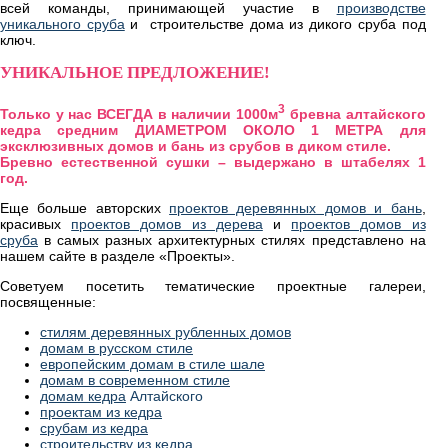
всей команды, принимающей участие в
производстве
уникального сруба
и строительстве дома из дикого сруба под
ключ.
УНИКАЛЬНОЕ ПРЕДЛОЖЕНИЕ!
3
Только у нас ВСЕГДА в наличии 1000м
бревна алтайского
кедра средним ДИАМЕТРОМ ОКОЛО 1 МЕТРА для
эксклюзивных домов и бань
из срубов в диком стиле
.
Бревно естественной сушки
–
выдержано в штабелях 1
год.
Еще больше авторских
проектов деревянных домов и бань
,
красивых
проектов домов из дерева
и
проектов домов из
сруба
в самых разных архитектурных стилях представлено на
нашем сайте в разделе «Проекты».
Советуем посетить тематические проектные галереи,
посвященные:
стилям деревянных рубленных домов
домам в русском стиле
европейским домам в стиле шале
домам в современном стиле
домам кедра
Алтайского
проектам из кедра
срубам из кедра
строительству из кедра