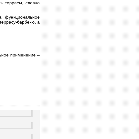
» террасы, словно
, функциональное
террасу-барбекю, а
льное применение –