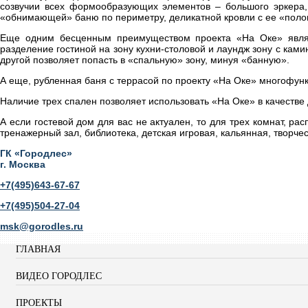
созвучии всех формообразующих элементов – большого эркера,
«обнимающей» баню по периметру, деликатной кровли с ее «полог
Еще одним бесценным преимуществом проекта «На Оке» являю
разделение гостиной на зону кухни-столовой и лаундж зону с ками
другой позволяет попасть в «спальную» зону, минуя «банную».
А еще, рубленная баня с террасой по проекту «На Оке» многофун
Наличие трех спален позволяет использовать «На Оке» в качестве 
А если гостевой дом для вас не актуален, то для трех комнат, р
тренажерный зал, библиотека, детская игровая, кальянная, творчес
ГК «Городлес»
г. Москва
+7(495)643-67-67
+7(495)504-27-04
msk@gorodles.ru
ГЛАВНАЯ
ВИДЕО ГОРОДЛЕС
ПРОЕКТЫ