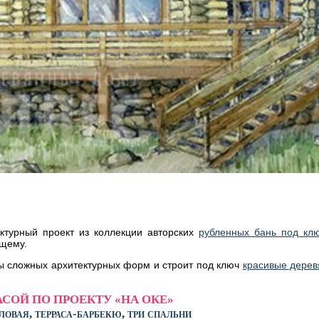
ктурный проект из коллекции авторских
рубленных бань под кл
ящему.
бы сложных архитектурных форм и строит под ключ
красивые дере
АСОЙ ПО ПРОЕКТУ «НА ОКЕ»
ловая, терраса-барбекю,
три спальни