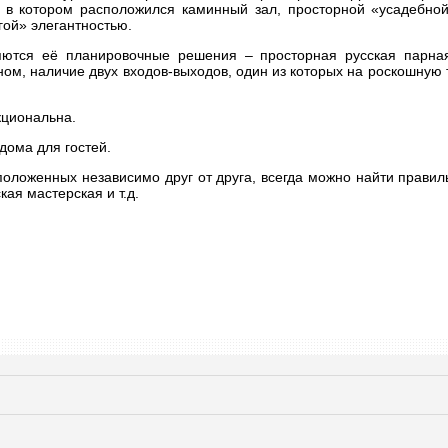
 в котором расположился каминный зал, просторной «усадебной
ой» элегантностью.
тся её планировочные решения – просторная русская парная
ном, наличие двух входов-выходов, один из которых на роскошную 
кциональна.
дома для гостей.
асположенных независимо друг от друга, всегда можно найти прави
кая мастерская и т.д.