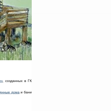
юч
, созданных в ГК
вянные дома
и бани