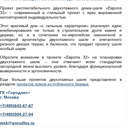
Проект респектабельного двухэтажного дома-шале «Европа
32» – современный и стильный проект с ярко выраженной
неповторимой индивидуальностью.
Этот красивый дом «с сильным характером» реализует идею
комбинирования не только в строительном дуэте камня и
дерева, но и в сочетании по-европейски лаконичной и
солидной архитектуры двухэтажного шале и элегантного
резного декора террас и балконов, что придает проекту шале
особый шарм.
Обратите внимание в проекте «Европа 32» на планировки
двухэтажного шале – они отвечают всем стандартам
загородной жизни высокого уровня, благодаря функциональной
выверенности и эргономичности.
Еще больше проектов двухэтажных шале представлено в
разделе
проектов домов из рубленного бревна
.
ГК «Городлес»
г. Москва
+7(495)643-67-67
+7(495)504-27-04
msk@gorodles.ru