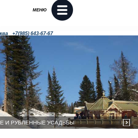
МЕНЮ
ква
+7(985) 643-67-67
+7(985) 504-27-04
Е И РУБЛЕННЫЕ УСАДЬБЫ