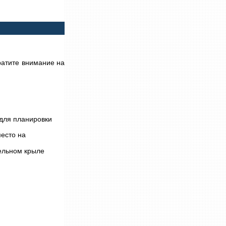
ратите внимание на
 для планировки
место на
ельном крыле