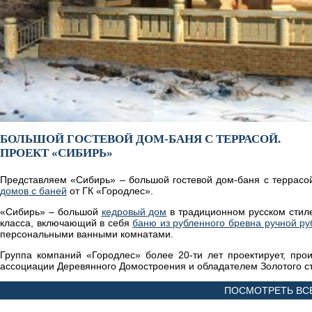
БОЛЬШОЙ ГОСТЕВОЙ ДОМ-БАНЯ С ТЕРРАСОЙ.
ПРОЕКТ «СИБИРЬ»
Представляем «Сибирь» – большой гостевой дом-баня с террасо
домов с баней
от ГК «Городлес».
«Сибирь» – большой
кедровый дом
в традиционном русском стиле
класса, включающий в себя
баню из рубленного бревна ручной ру
персональными ванными комнатами.
Группа компаний «Городлес» более 20-ти лет проектирует, про
ассоциации Деревянного Домостроения и обладателем Золотого с
ПОСМОТРЕТЬ ВС