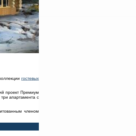
 коллекции
гостевых
кий проект Премиум
 три апартамента с
дитованным членом