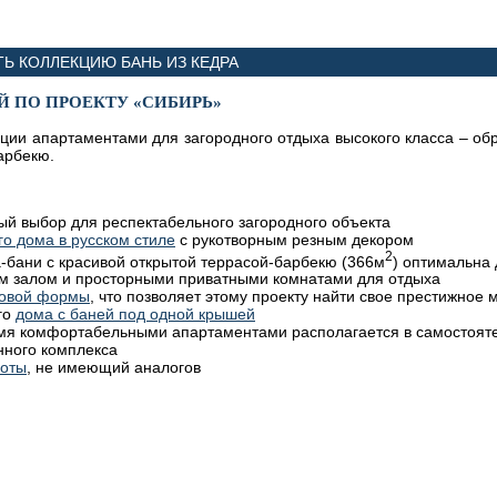
Ь КОЛЛЕКЦИЮ БАНЬ ИЗ КЕДРА
 ПО ПРОЕКТУ «СИБИРЬ»
ции апартаментами для загородного отдыха высокого класса – об
арбекю.
ый выбор для респектабельного загородного объекта
о дома в русском стиле
с рукотворным резным декором
2
бани с красивой открытой террасой-барбекю (366м
) оптимальна
м залом и просторными приватными комнатами для отдыха
ловой формы
, что позволяет этому проекту найти свое престижное 
го
дома с баней под одной крышей
ремя комфортабельными апартаментами располагается в самостоят
нного комплекса
боты
, не имеющий аналогов