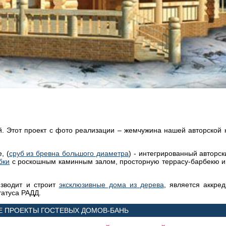
й. Этот проект с фото реализации – жемчужина нашей авторской
, (
сруб из бревна большого диаметра
) - интегрированный авторс
бки
с роскошным каминным залом, просторную террасу-барбекю и
изводит и строит
эксклюзивные дома из дерева
, является аккре
татуса РАДД.
Е ПРОЕКТЫ ГОСТЕВЫХ ДОМОВ-БАНЬ