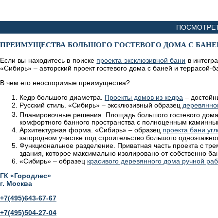
ПОСМОТРЕТ
ПРЕИМУЩЕСТВА БОЛЬШОГО ГОСТЕВОГО ДОМА С БАНЕЙ
Если вы находитесь в поиске
проекта эксклюзивной бани
в интегра
«Сибирь» – авторский проект гостевого дома с баней и террасой-б
В чем его неоспоримые преимущества?
Кедр большого диаметра.
Проекты домов из кедра
– достойн
Русский стиль. «Сибирь» – эксклюзивный образец
деревянног
Планировочные решения. Площадь большого гостевого дома-
комфортного банного пространства с полноценным каминны
Архитектурная форма. «Сибирь» – образец
проекта бани уг
загородном участке под строительство большого одноэтажно
Функциональное разделение. Приватная часть проекта с т
здания, которое максимально изолировано от собственно ба
«Сибирь» – образец
красивого деревянного дома ручной ра
ГК «Городлес»
г. Москва
+7(495)643-67-67
+7(495)504-27-04